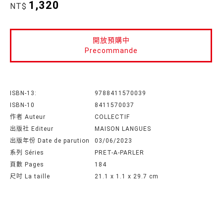
1,320
NT$
開放預購中
Precommande
ISBN-13:
9788411570039
ISBN-10
8411570037
作者 Auteur
COLLECTIF
出版社 Editeur
MAISON LANGUES
出版年份 Date de parution
03/06/2023
系列 Séries
PRET-A-PARLER
頁數 Pages
184
尺吋 La taille
21.1 x 1.1 x 29.7 cm