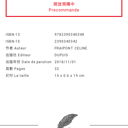
開放預購中
Precommande
ISBN-13:
9782390340348
ISBN-10
2390340342
作者 Auteur
FRAIPONT CELINE
出版社 Editeur
DUPUIS
出版年份 Date de parution
2018/11/01
頁數 Pages
32
尺吋 La taille
15 x 0.6 x 19 cm