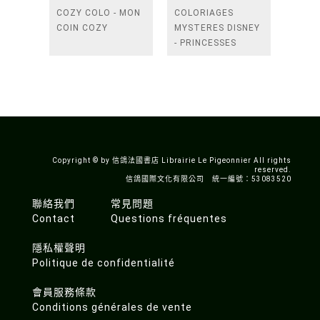
COZY COLO - MON
COLORIAGES
COIN COZY
MYSTERES DISNEY
- PRINCESSES
TOME 2 - COLORIE
LES CHIFFRES ET
DECOUVRE L'IMAGE
Copyright © by 信鴿法國書店 Librairie Le Pigeonnier All rights
reserved.
信鴿國際文化有限公司 統一編號：53083520
聯絡我們
常見問題
Contact
Questions fréquentes
隱私權聲明
Politique de confidentialité
會員服務條款
Conditions générales de vente