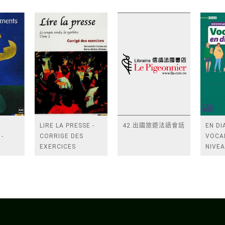
LIRE LA PRESSE -
42.出國旅遊法語會話
EN D
-
CORRIGE DES
VOCA
S
EXERCICES
NIVE