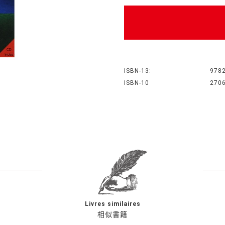
ISBN-13:
978
ISBN-10
270
Livres similaires
相似書籍