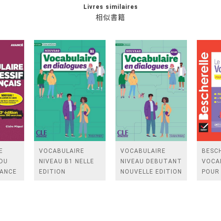
Livres similaires
相似書籍
E
VOCABULAIRE
VOCABULAIRE
BESCH
 DU
NIVEAU B1 NELLE
NIVEAU DEBUTANT
VOCA
VANCE
EDITION
NOUVELLE EDITION
POUR 
NOUV