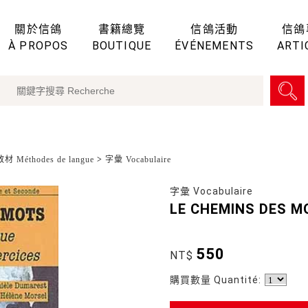
關於信鴿
書籍總覽
信鴿活動
信鴿
À PROPOS
BOUTIQUE
ÉVÉNEMENTS
ARTI
 Méthodes de langue
>
字彙 Vocabulaire
字彙 Vocabulaire
LE CHEMINS DES M
550
NT$
購買數量 Quantité: