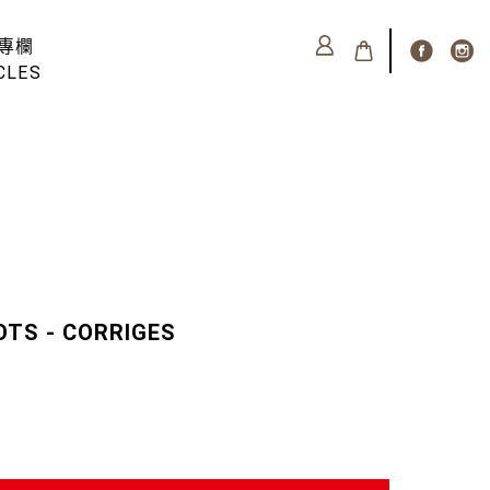
專欄
CLES
OTS - CORRIGES