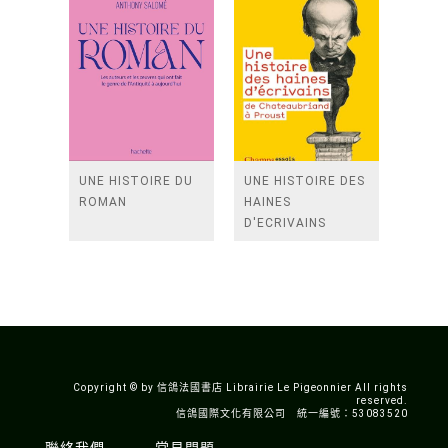
UNE HISTOIRE DU
UNE HISTOIRE DES
ROMAN
HAINES
D'ECRIVAINS
Copyright © by 信鴿法國書店 Librairie Le Pigeonnier All rights
reserved.
信鴿國際文化有限公司 統一編號：53083520