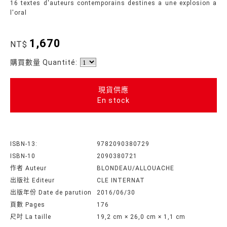
16 textes d'auteurs contemporains destines a une explosion a
l'oral
1,670
NT$
購買數量 Quantité:
現貨供應
En stock
ISBN-13:
9782090380729
ISBN-10
2090380721
作者 Auteur
BLONDEAU/ALLOUACHE
出版社 Editeur
CLE INTERNAT
出版年份 Date de parution
2016/06/30
頁數 Pages
176
尺吋 La taille
19,2 cm × 26,0 cm × 1,1 cm