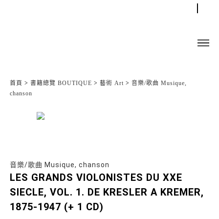
首頁
>
書籍總覽 BOUTIQUE
>
藝術 Art
>
音樂/歌曲 Musique,
chanson
音樂/歌曲 Musique, chanson
LES GRANDS VIOLONISTES DU XXE
SIECLE, VOL. 1. DE KRESLER A KREMER,
1875-1947 (+ 1 CD)