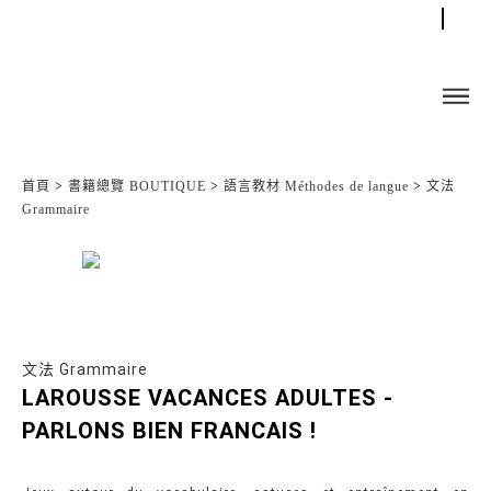
首頁
>
書籍總覽 BOUTIQUE
>
語言教材 Méthodes de langue
>
文法
Grammaire
文法 Grammaire
LAROUSSE VACANCES ADULTES -
PARLONS BIEN FRANCAIS !