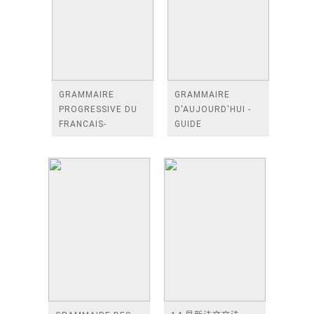
GRAMMAIRE
GRAMMAIRE
PROGRESSIVE DU
D'AUJOURD'HUI -
FRANCAIS-
GUIDE
CORRIGES-NIVEAU
ALPHABETIQUE
DEBUTANT
LINGUISTIQUE
COMPLET
FRANCAISE (LA) - -
800 ARTICLES
CLASSES AL