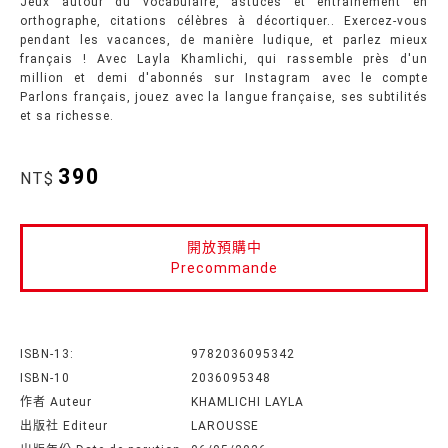
Jeux autour du vocabulaire, astuces et entraînement en
orthographe, citations célèbres à décortiquer.. Exercez-vous
pendant les vacances, de manière ludique, et parlez mieux
français ! Avec Layla Khamlichi, qui rassemble près d'un
million et demi d'abonnés sur Instagram avec le compte
Parlons français, jouez avec la langue française, ses subtilités
et sa richesse.
390
NT$
開放預購中
Precommande
ISBN-13:
9782036095342
ISBN-10
2036095348
作者 Auteur
KHAMLICHI LAYLA
出版社 Editeur
LAROUSSE