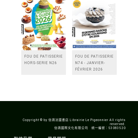
FOU DE PATISSERIE
FOU DE PATISSERIE
HORS-SERIE N26
N74 - JANVIER-
FÉVRIER 2026
Copyright © by 信鴿法國書店 Librairie Le Pigeonnier All rights
reserved.
信鴿國際文化有限公司 統一編號：53083520