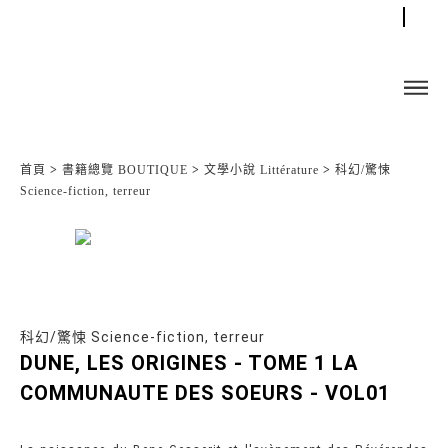
首頁
>
書籍總覽 BOUTIQUE
>
文學小說 Littérature
>
科幻/驚悚
Science-fiction, terreur
科幻/驚悚 Science-fiction, terreur
DUNE, LES ORIGINES - TOME 1 LA
COMMUNAUTE DES SOEURS - VOL01