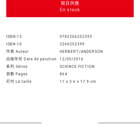
現貨供應
En stock
ISBN-13:
9782266252393
ISBN-10
2266252399
作者 Auteur
HERBERT/ANDERSON
出版年份 Date de parution
12/05/2016
系列 Séries
SCIENCE FICTION
頁數 Pages
864
尺吋 La taille
11 x 3.6 x 17.9 cm