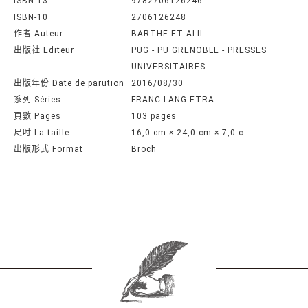
ISBN-13:
9782706126246
ISBN-10
2706126248
作者 Auteur
BARTHE ET ALII
出版社 Editeur
PUG - PU GRENOBLE - PRESSES
UNIVERSITAIRES
出版年份 Date de parution
2016/08/30
系列 Séries
FRANC LANG ETRA
頁數 Pages
103 pages
尺吋 La taille
16,0 cm × 24,0 cm × 7,0 c
出版形式 Format
Broch