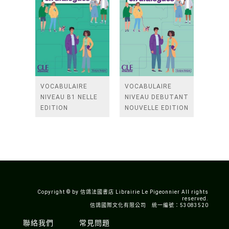
VOCABULAIRE
VOCABULAIRE
NIVEAU B1 NELLE
NIVEAU DEBUTANT
EDITION
NOUVELLE EDITION
Copyright © by 信鴿法國書店 Librairie Le Pigeonnier All rights
reserved.
信鴿國際文化有限公司 統一編號：53083520
聯絡我們
常見問題