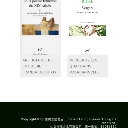
ANTHOLOGIE DE
VERGERS / LES
LA POESIE
QUATRAINS
FRANCAISE DU XIX
VALAISANS /LES
SIECLE (TOME 2-DE
ROSES /LES
BAUDELAIRE A
FENETRES
SAINT-POL-ROUX)
/TENDRES IMPOTS
A LA FRANCE
Copyright © by 信鴿法國書店 Librairie Le Pigeonnier All rights
reserved.
信鴿國際文化有限公司 統一編號：53083520