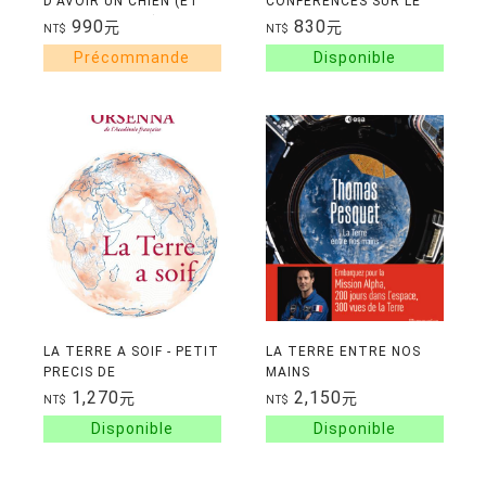
D'AVOIR UN CHIEN (ET
CONFERENCES SUR LE
PAS UN ENFANT)
NOUVEAU REGIME
990
830
元
元
NT$
NT$
CLIMATIQUE
LA TERRE A SOIF - PETIT
LA TERRE ENTRE NOS
PRECIS DE
MAINS
MONDIALISATION TOME
1,270
2,150
元
元
NT$
NT$
VI