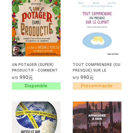
UN POTAGER (SUPER)
TOUT COMPRENDRE (OU
PRODUCTIF - COMMENT
PRESQUE) SUR LE
ETRE EFFICACE AU
CLIMAT
990
990
元
元
NT$
NT$
POTAGER EN
S'INSPIRANT DES
MARAICHERS