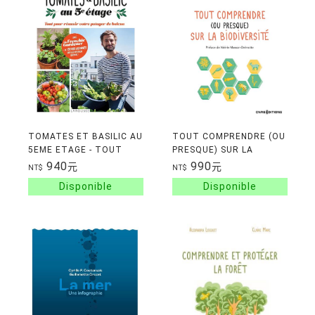
TOMATES ET BASILIC AU
TOUT COMPRENDRE (OU
5EME ETAGE - TOUT
PRESQUE) SUR LA
POUR REUSSIR VOTRE
BIODIVERSITE
940
990
元
元
NT$
NT$
POTAGER DE BALCON