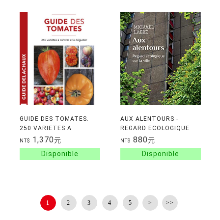
GUIDE DES TOMATES.
AUX ALENTOURS -
250 VARIETES A
REGARD ECOLOGIQUE
CULTIVER ET DEGUSTER
SUR LA VILLE
1,370
880
元
元
NT$
NT$
1
2
3
4
5
>
>>