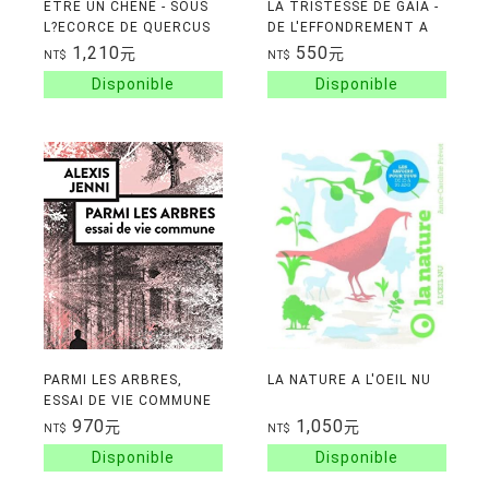
ETRE UN CHENE - SOUS
LA TRISTESSE DE GAIA -
L?ECORCE DE QUERCUS
DE L'EFFONDREMENT A
L'EMERVEILLEMENT
1,210
550
元
元
NT$
NT$
PARMI LES ARBRES,
LA NATURE A L'OEIL NU
ESSAI DE VIE COMMUNE
970
1,050
元
元
NT$
NT$