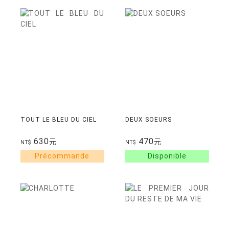
TOUT LE BLEU DU CIEL
DEUX SOEURS
630
470
元
元
NT$
NT$