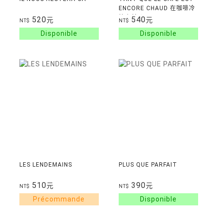
ENCORE CHAUD 在咖啡冷
掉之前 (Litterature
520
540
元
元
NT$
NT$
japonaise)
LES LENDEMAINS
PLUS QUE PARFAIT
510
390
元
元
NT$
NT$