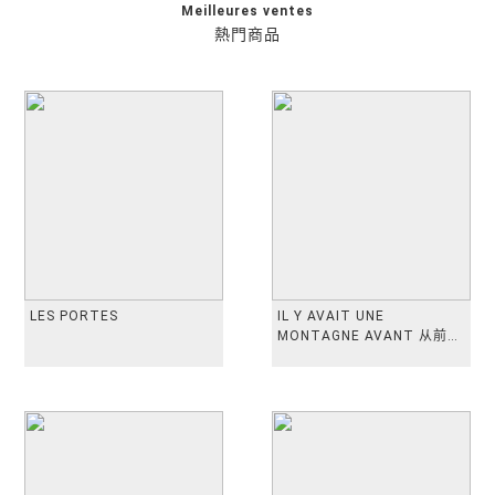
Meilleures ventes
熱門商品
LES PORTES
IL Y AVAIT UNE
MONTAGNE AVANT 从前有
座山