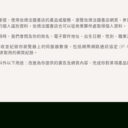
帳號、使用信鴿法國書店的產品或服務、瀏覽信鴿法國書店網頁、參
的個人識別資料，信鴿法國書店也可以從商業夥伴處取得個人資料。
冊時，我們會問及你的姓名、電子郵件地址、出生日期、性別、職業
並紀錄你瀏覽器上的伺服器數值，包括網際網路通訊協定 (IP Add
你要求取用的網頁紀錄。
料作以下用途：改進為你提供的廣告及網頁內容、完成你對某項產品