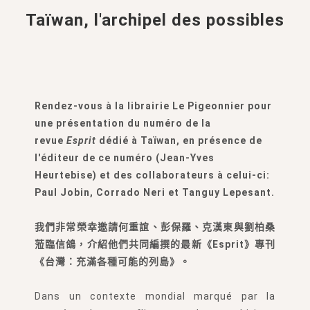
Taïwan, l'archipel des possibles
Rendez-vous à la librairie Le Pigeonnier pour
une présentation du numéro de la
revue
Esprit
dédié à Taïwan, en présence de
l'éditeur de ce numéro (Jean-Yves
Heurtebise) et des collaborateurs à celui-ci:
Paul Jobin, Corrado Neri et Tanguy Lepesant.
我們非常榮幸邀請何重誼、彭保羅、克漢東與劉柏桑
蒞臨信鴿，介紹他們共同編撰的最新《Esprit》專刊
《台灣：充滿各種可能的列島》。
Dans un contexte mondial marqué par la