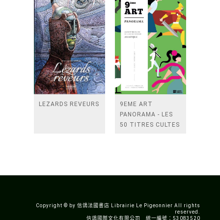
LEZARDS REVEURS
9EME ART
PANORAMA - LES
50 TITRES CULTES
DE LA BANDE
DESSINEE
ASIATIQUE
Copyright © by 信鴿法國書店 Librairie Le Pigeonnier All rights
reserved.
信鴿國際文化有限公司 統一編號：53083520