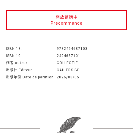
開放預購中
Precommande
ISBN-13:
9782494687103
ISBN-10
2494687101
作者 Auteur
COLLECTIF
出版社 Editeur
CAHIERS BD
出版年份 Date de parution
2026/08/05