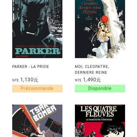
PARKER - LA PROIE
MOI, CLEOPATRE,
DERNIERE REINE
D'EGYPTE
1,130
1,490
元
元
NT$
NT$