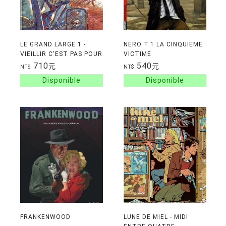
LE GRAND LARGE 1 -
NERO T.1 LA CINQUIEME
VIEILLIR C'EST PAS POUR
VICTIME
LES P'TITES
710
540
元
元
NT$
NT$
FRANKENWOOD
LUNE DE MIEL - MIDI