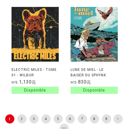
ELECTRIC MILES - TOME
LUNE DE MIEL - LE
01 - WILBUR
BAISER DU SPHYNX
1,130
830
元
元
NT$
NT$
1
2
3
4
5
6
7
8
9
>
>>