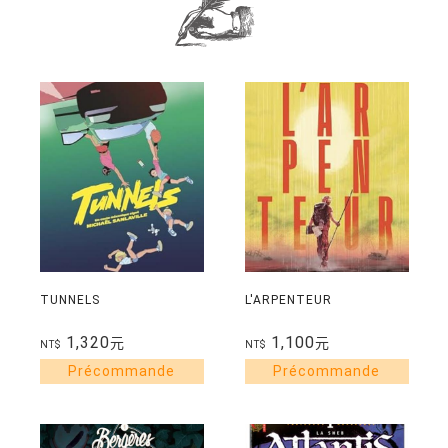
TUNNELS
L'ARPENTEUR
1,320
1,100
元
元
NT$
NT$