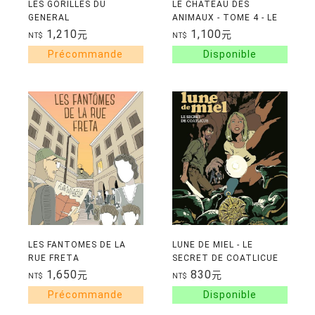
LES GORILLES DU
LE CHATEAU DES
GENERAL
ANIMAUX - TOME 4 - LE
SANG DU ROI
1,210
1,100
元
元
NT$
NT$
LES FANTOMES DE LA
LUNE DE MIEL - LE
RUE FRETA
SECRET DE COATLICUE
1,650
830
元
元
NT$
NT$