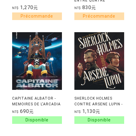
ENTRE QUATRE
PLANCHES
1,270
830
元
元
NT$
NT$
CAPITAINE ALBATOR -
SHERLOCK HOLMES
MEMOIRES DE L'ARCADIA
CONTRE ARSENE LUPIN -
- TOME 1
TOME 1 - LA QUETE
690
1,130
元
元
NT$
NT$
D'ETERNITE