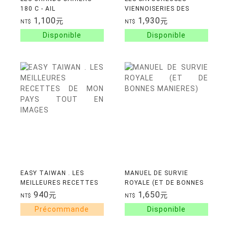
180 C - AIL
VIENNOISERIES DES
PATISSIERS - 60
1,100
1,930
元
元
NT$
NT$
RECETTES FEUILLETEES
ET BRIOCHEES
EASY TAIWAN . LES
MANUEL DE SURVIE
MEILLEURES RECETTES
ROYALE (ET DE BONNES
DE MON PAYS TOUT EN
MANIERES)
940
1,650
元
元
NT$
NT$
IMAGES