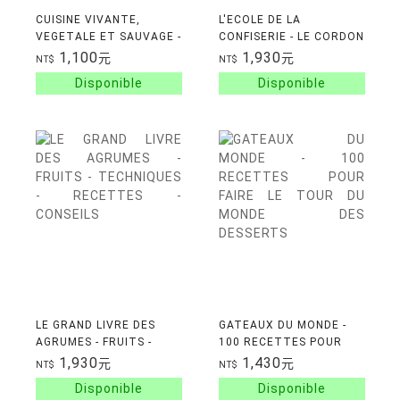
CUISINE VIVANTE,
L'ECOLE DE LA
VEGETALE ET SAUVAGE -
CONFISERIE - LE CORDON
DES RECETTES VEGAN
BLEU
1,100
1,930
元
元
NT$
NT$
JOYEUSES, SIMPLES ET
GOURMANDES POUR
REDEC
LE GRAND LIVRE DES
GATEAUX DU MONDE -
AGRUMES - FRUITS -
100 RECETTES POUR
TECHNIQUES -
FAIRE LE TOUR DU
1,930
1,430
元
元
NT$
NT$
RECETTES - CONSEILS
MONDE DES DESSERTS