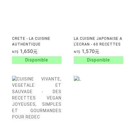
CRETE - LA CUISINE
LA CUISINE JAPONAISE A
AUTHENTIQUE
L'ECRAN - 60 RECETTES
CULTE DU STUDIO GHIBLI
1,650
1,570
元
元
NT$
NT$
A MIDNIGHT DINER