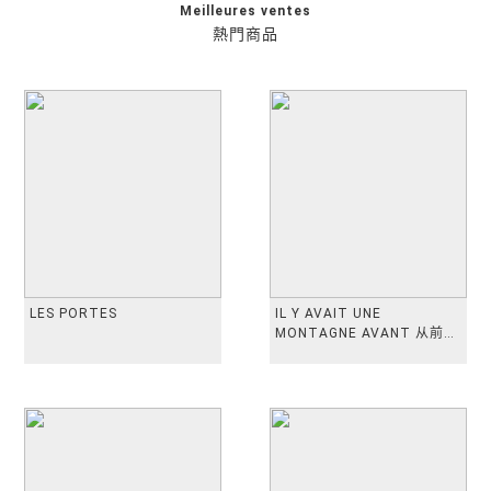
Meilleures ventes
熱門商品
LES PORTES
IL Y AVAIT UNE
MONTAGNE AVANT 从前有
座山