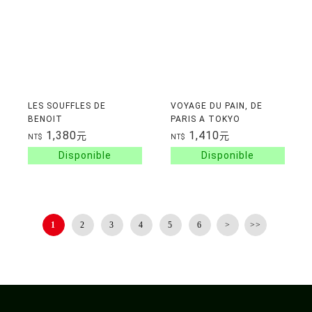
LES SOUFFLES DE
VOYAGE DU PAIN, DE
BENOIT
PARIS A TOKYO
1,380
1,410
元
元
NT$
NT$
1
2
3
4
5
6
>
>>