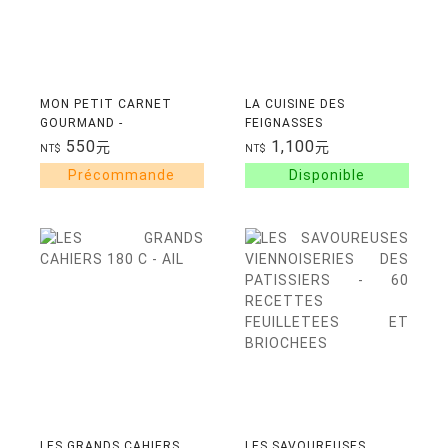
MON PETIT CARNET
LA CUISINE DES
GOURMAND -
FEIGNASSES
PATISSERIES MAISON
550
1,100
元
元
NT$
NT$
LES GRANDS CAHIERS
LES SAVOUREUSES