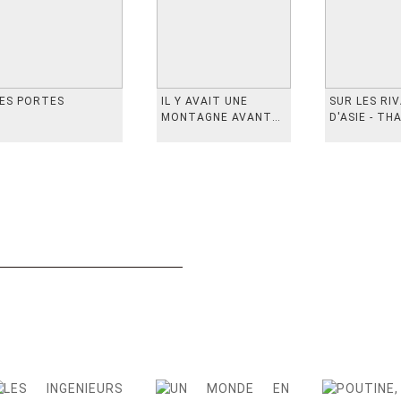
ES PORTES
IL Y AVAIT UNE
SUR LES RI
MONTAGNE AVANT
D'ASIE - TH
从前有座山
INDONESIE,
VIETN