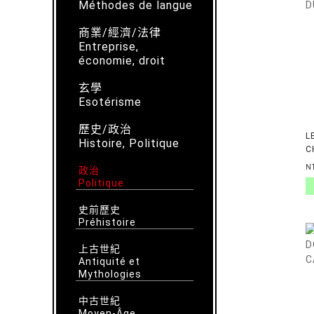
Méthodes de langue
商業/經濟/法律
Entreprise,
économie, droit
玄學
Esotérisme
歷史/政治
L
Histoire, Politique
C
N
政治
Politique
史前歷史
Préhistoire
上古世紀
Antiquité et
Mythologies
中古世紀
Moyen-Âge