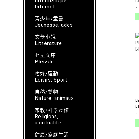
Informatique,
R
Internet
A
N
青少年/童書
Jeunesse, ados
文學小說
Littérature
七星文庫
Pléïade
嗜好/運動
Loisirs, Sport
自然/動物
Nature, animaux
L
D
宗教/神學靈修
N
Religions,
spiritualité
健康/家庭生活