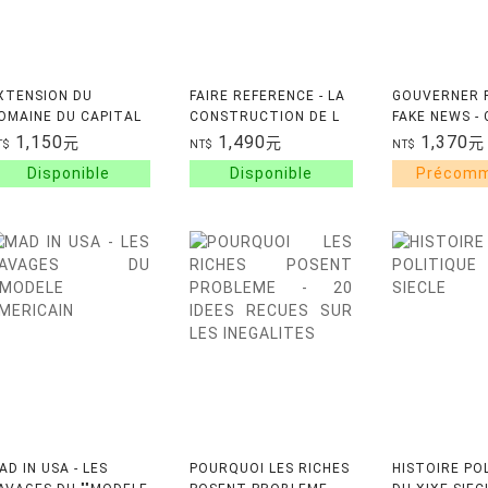
XTENSION DU
FAIRE REFERENCE - LA
GOUVERNER P
OMAINE DU CAPITAL
CONSTRUCTION DE L
FAKE NEWS -
AUTORITE DANS LE
INTERNATION
1,150
1,490
1,370
元
元
元
T$
NT$
NT$
DISC
ANS D'INTOX
UTILISEES PA
PAYS OCCIDE
AD IN USA - LES
POURQUOI LES RICHES
HISTOIRE PO