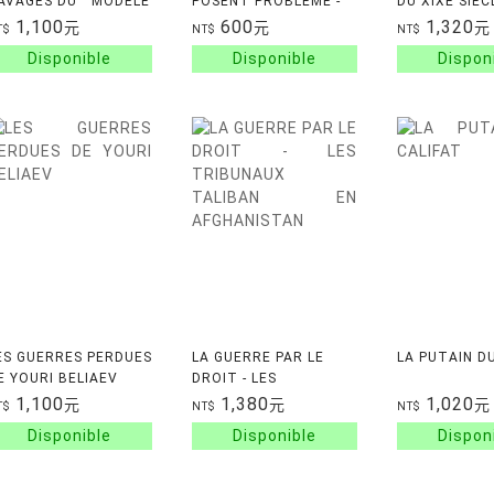
AVAGES DU ""MODELE
POSENT PROBLEME -
DU XIXE SIEC
MERICAIN
20 IDEES RECUES SUR
1,100
600
1,320
元
元
元
T$
NT$
NT$
LES INEGALITES
ES GUERRES PERDUES
LA GUERRE PAR LE
LA PUTAIN D
E YOURI BELIAEV
DROIT - LES
TRIBUNAUX TALIBAN
1,100
1,380
1,020
元
元
元
T$
NT$
NT$
EN AFGHANISTAN