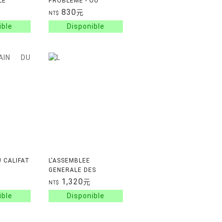
LE
PROBLEME - OU
COMMENT EVITER
830
元
NT$
QUE LA POLI
U CALIFAT
L'ASSEMBLEE
GENERALE DES
NATIONS UNIES - UNE
1,320
元
NT$
INSTITUTION POL