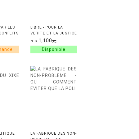
AR LES
LIBRE - POUR LA
 CONFLITS
VERITE ET LA JUSTICE
AUX : 30
1,100
元
NT$
R LES
LITIQUE
LA FABRIQUE DES NON-