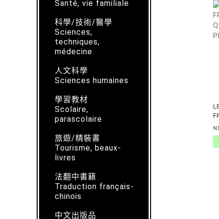
Santé, vie familiale
科學/技術/醫學
Sciences,
techniques,
médecine
人文科學
Sciences humaines
學習教材
L
Scolaire,
F
parascolaire
Q
N
P
旅遊/精裝書
Tourisme, beaux-
livres
法翻中書籍
Traduction français-
chinois
中文出版品