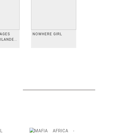
VAGES
NOWHERE GIRL
AILANDE,
 TAIWAN,