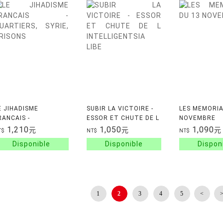
E JIHADISME
SUBIR LA VICTOIRE -
LES MEMORIA
RANCAIS -
ESSOR ET CHUTE DE L
NOVEMBRE
UARTIERS, SYRIE,
INTELLIGENTSIA LIBE
1,210
1,050
1,090
元
元
元
T$
NT$
NT$
RISONS
1
2
3
4
5
<