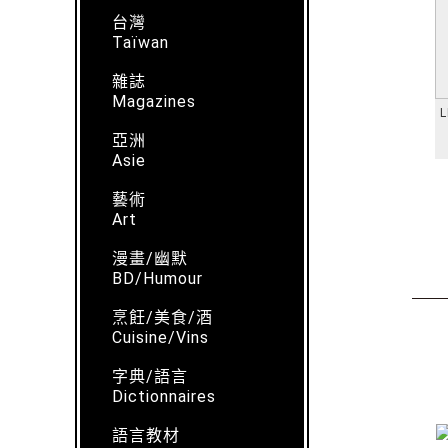
台灣
Taïwan
雜誌
Magazines
L
亞洲
Asie
藝術
Art
漫畫/幽默
BD/Humour
烹飪/美食/酒
Cuisine/Vins
字典/語言
Dictionnaires
語言教材