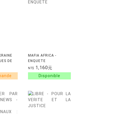
KRAINE
MAFIA AFRICA -
UES DE
ENQUETE
1,160
元
NT$