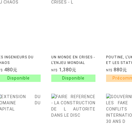
ES INGENIEURS DU
UN MONDE EN CRISES -
POUTINE, L'U
HAOS
L'ENJEU MONDIAL
ET LES STAT
LENINE
480
1,380
880
元
元
元
T$
NT$
NT$