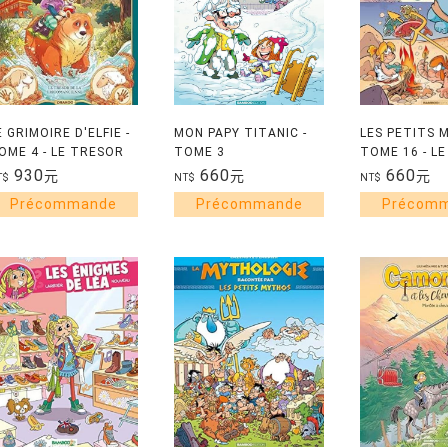
E GRIMOIRE D'ELFIE -
MON PAPY TITANIC -
LES PETITS 
OME 4 - LE TRESOR
TOME 3
TOME 16 - L
E LA
DE LA MER
930
660
660
元
元
元
T$
NT$
NT$
RICOMANCIENNE