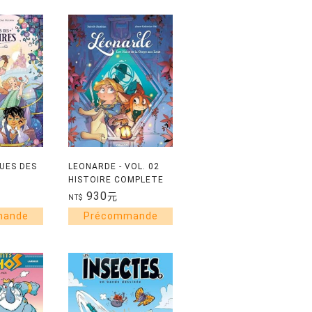
UES DES
LEONARDE - VOL. 02
HISTOIRE COMPLETE
OMPLETE
930
元
NT$