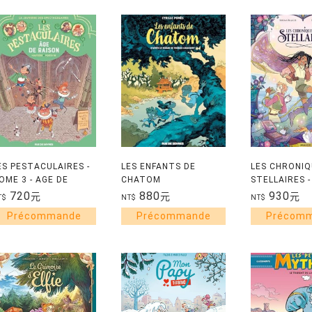
ES PESTACULAIRES -
LES ENFANTS DE
LES CHRONIQ
OME 3 - AGE DE
CHATOM
STELLAIRES -
AISON
HISTOIRE C
720
880
930
元
元
元
T$
NT$
NT$