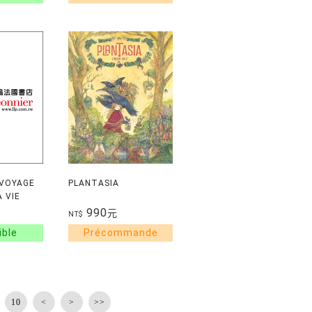
 VOYAGE
PLANTASIA
 VIE
990
元
NT$
10
<
>
>>