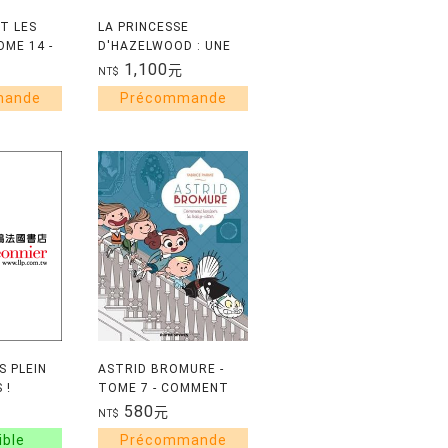
T LES
LA PRINCESSE
OME 14 -
D'HAZELWOOD : UNE
HEVAL
LEGENDE IRLANDAISE
1,100
元
NT$
 PLEIN
ASTRID BROMURE -
 !
TOME 7 - COMMENT
LESSIVER LA BABY-
580
元
NT$
SITTER