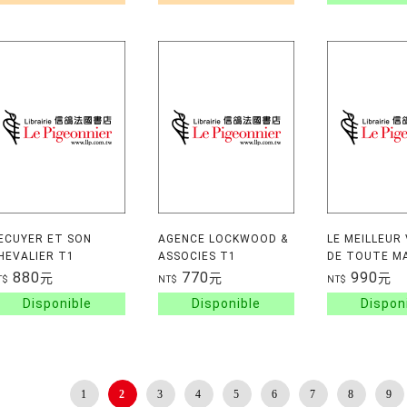
'ECUYER ET SON
AGENCE LOCKWOOD &
LE MEILLEUR
HEVALIER T1
ASSOCIES T1
DE TOUTE MA
880
770
990
元
元
元
T$
NT$
NT$
1
2
3
4
5
6
7
8
9