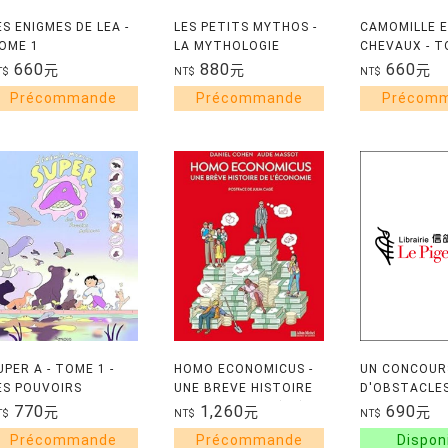
ES ENIGMES DE LEA -
LES PETITS MYTHOS -
CAMOMILLE E
OME 1
LA MYTHOLOGIE
CHEVAUX - T
RACONTEE PAR LES
MONTEE A C
660
880
660
元
元
元
T$
NT$
NT$
PETITS MYTHOS
GUIDE - INTEGRALE
2022
UPER A - TOME 1 -
HOMO ECONOMICUS -
UN CONCOURS
ES POUVOIRS
UNE BREVE HISTOIRE
D'OBSTACLES
NIMAUX
DE L'ECONOMIE (BD)
770
1,260
690
元
元
元
T$
NT$
NT$