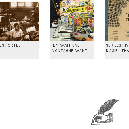
ES PORTES
IL Y AVAIT UNE
SUR LES RI
MONTAGNE AVANT
D'ASIE - TH
从前有座山
INDONESIE,
VIETN