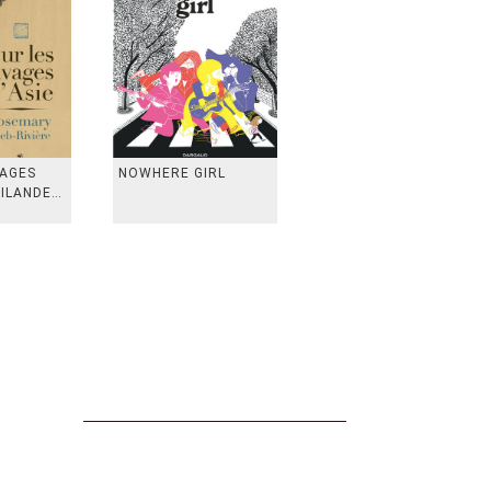
VAGES
NOWHERE GIRL
AILANDE,
 TAIWAN,