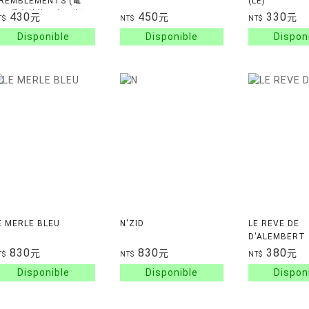
REMBLEMENTS (電
(LE)
影：愛蜜莉的日本頭家)
430
450
330
元
元
元
T$
NT$
NT$
E MERLE BLEU
N'ZID
LE REVE DE
D'ALEMBERT
830
830
380
元
元
元
T$
NT$
NT$