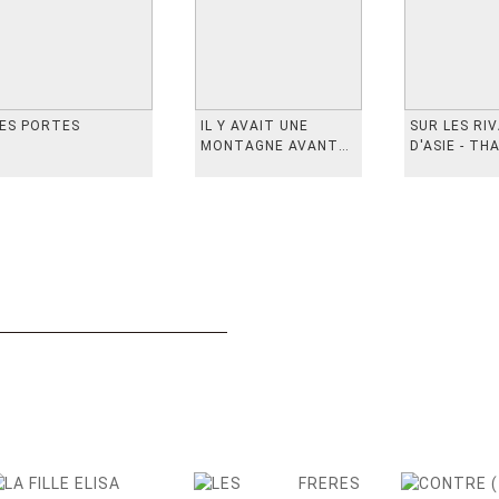
ES PORTES
IL Y AVAIT UNE
SUR LES RI
MONTAGNE AVANT
D'ASIE - TH
从前有座山
INDONESIE,
VIETN