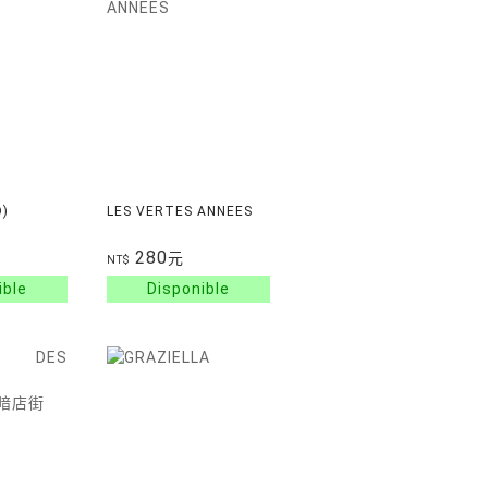
)
LES VERTES ANNEES
280
元
NT$