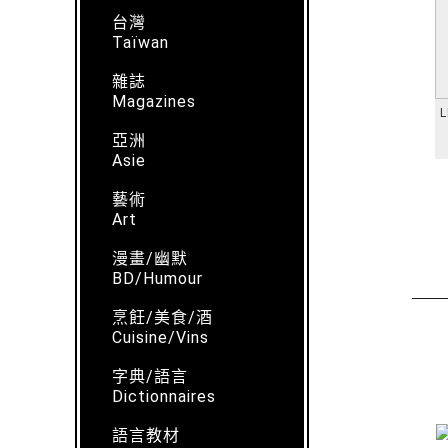
台灣
Taïwan
雜誌
Magazines
L
亞洲
Asie
藝術
Art
漫畫/幽默
BD/Humour
烹飪/美食/酒
Cuisine/Vins
字典/語言
Dictionnaires
語言教材