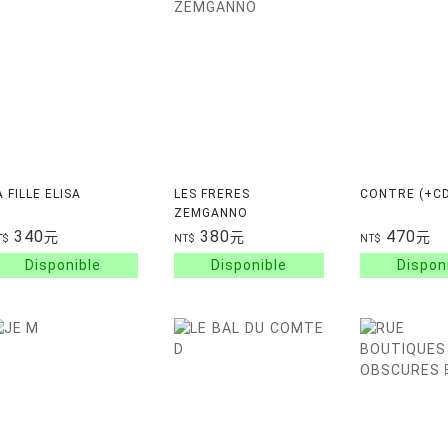
A FILLE ELISA
LES FRERES
CONTRE (+CD
ZEMGANNO
340
380
470
元
元
元
T$
NT$
NT$