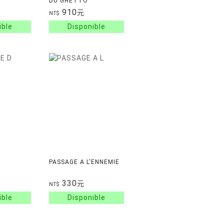
DU GHETTO
910
元
NT$
PASSAGE A L'ENNEMIE
330
元
NT$