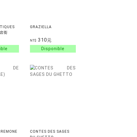
TIQUES
GRAZIELLA
暗店街
310
元
NT$
 CREMONE
CONTES DES SAGES