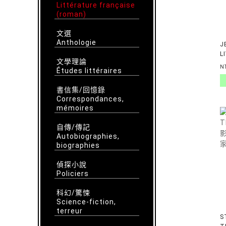
Littérature française
(roman)
文選
Anthologie
J
L
文學理論
N
Études littéraires
書信集/回憶錄
Correspondances,
mémoires
自傳/傳記
Autobiographies,
biographies
偵探小說
Policiers
科幻/驚悚
Science-fiction,
terreur
S