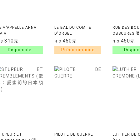
E M'APPELLE ANNA
LE BAL DU COMTE
RUE DES BOU
IVIA
D'ORGEL
OBSCURES 
310
450
450
元
元
元
T$
NT$
NT$
TUPEUR ET
PILOTE DE GUERRE
LUTHIER DE