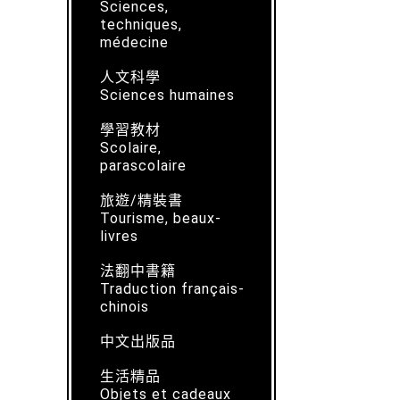
Sciences,
techniques,
médecine
人文科學
Sciences humaines
學習教材
Scolaire,
parascolaire
旅遊/精裝書
Tourisme, beaux-
livres
法翻中書籍
Traduction français-
chinois
中文出版品
生活精品
Objets et cadeaux