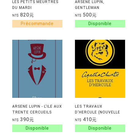
LES PETITS MEURTRES
ARSENE LUPIN,
DU MARDI
GENTLEMAN
CAMBRIOLEUR SUIVI DE
820
500
元
元
NT$
NT$
LES CONFIDENCES
D'ARSENE LUPIN
ARSENE LUPIN - L'ILE AUX
LES TRAVAUX
TRENTE CERCUEILS
D'HERCULE (NOUVELLE
TRADUCTION REVISEE)
390
410
元
元
NT$
NT$