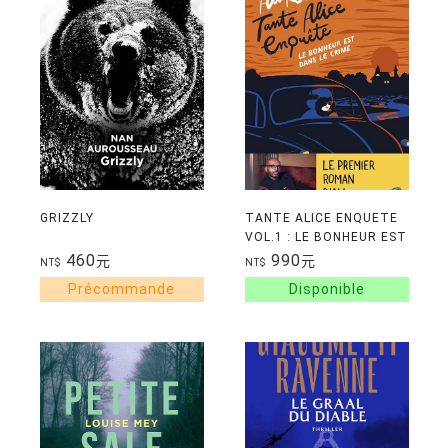
GRIZZLY
TANTE ALICE ENQUETE
VOL.1 : LE BONHEUR EST
DANS LE CRIME
460
990
元
元
NT$
NT$