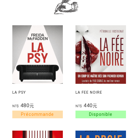
LA PSY
LA FEE NOIRE
480
440
元
元
NT$
NT$