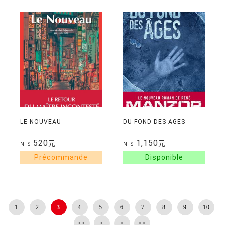
LE NOUVEAU
DU FOND DES AGES
520
1,150
元
元
NT$
NT$
1
2
3
4
5
6
7
8
9
10
<<
<
>
>>