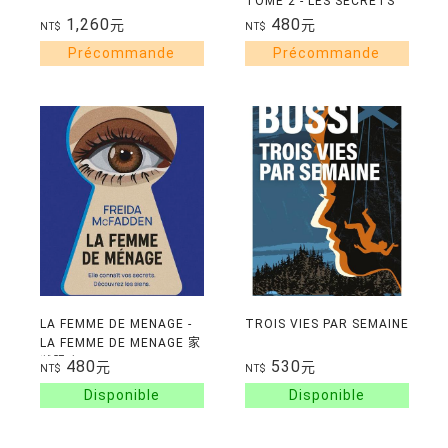
TOME 2 - LES SECRETS
DE LA FEMME DE
1,260
480
元
元
NT$
NT$
MENAGE 家弒絕招
LA FEMME DE MENAGE -
TROIS VIES PAR SEMAINE
LA FEMME DE MENAGE 家
弒服務
480
530
元
元
NT$
NT$