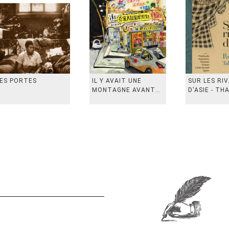
ES PORTES
IL Y AVAIT UNE
SUR LES RI
MONTAGNE AVANT
D'ASIE - TH
从前有座山
INDONESIE,
VIETN