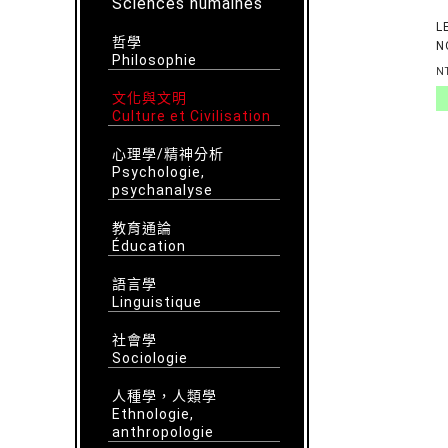
Sciences humaines
L
哲學
N
Philosophie
F
N
E
文化與文明
D
Culture et Civilisation
心理學/精神分析
Psychologie,
psychanalyse
教育通論
Éducation
語言學
Linguistique
社會學
Sociologie
人種學，人類學
Ethnologie,
anthropologie