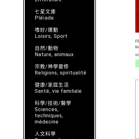
七星文庫
Pléïade
嗜好/運動
Loisirs, Sport
F
N
自然/動物
D
Nature, animaux
N
宗教/神學靈修
Religions, spiritualité
健康/家庭生活
Santé, vie familiale
科學/技術/醫學
Sciences,
techniques,
médecine
人文科學