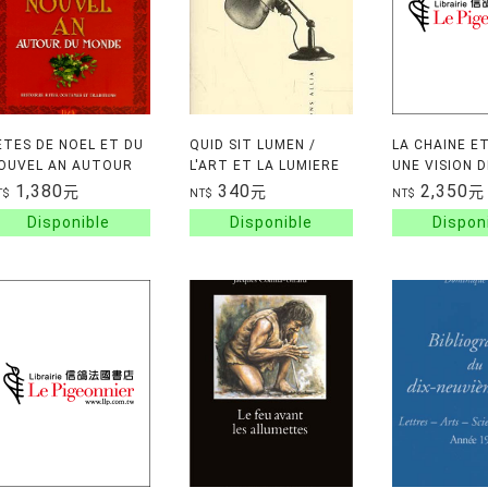
ETES DE NOEL ET DU
QUID SIT LUMEN /
LA CHAINE ET
OUVEL AN AUTOUR
L'ART ET LA LUMIERE
UNE VISION D
U MONDE
TRAITE NEGR
1,380
340
2,350
元
元
元
T$
NT$
NT$