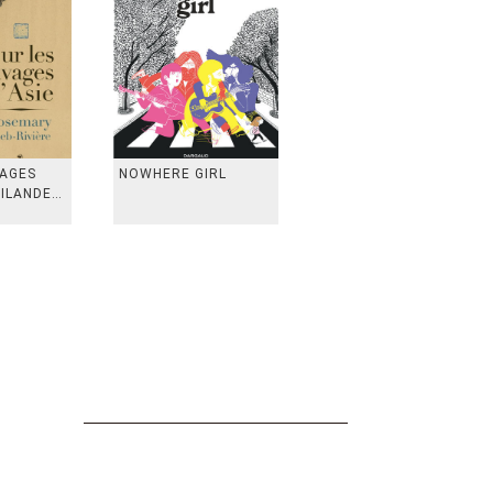
VAGES
NOWHERE GIRL
AILANDE,
 TAIWAN,