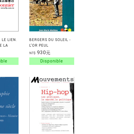
 LE LIEN.
BERGERS DU SOLEIL -
E LA
L'OR PEUL
IERE
930
元
NT$