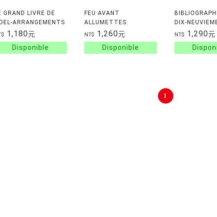
E GRAND LIVRE DE
FEU AVANT
BIBLIOGRAPH
OEL-ARRANGEMENTS
ALLUMETTES.
DIX-NEUVIEME
LORAUX, RECETTES
EXPERIMENTATION ET
LETTRES, AR
1,180
1,260
1,290
元
元
元
T$
NT$
NT$
T CADEAUX
MYTHES TECHNIQUES.
SCIENCES, HI
ECORATION
3
ANNEE 1999
1