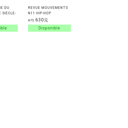
IE DU
REVUE MOUVEMENTS
 SIECLE-
N11 HIP-HOP
TS,
630
元
NT$
STOIRE--