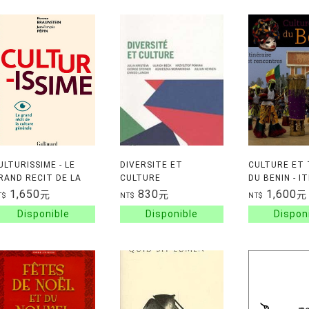
ULTURISSIME - LE
DIVERSITE ET
CULTURE ET
RAND RECIT DE LA
CULTURE
DU BENIN - I
ULTURE GENERALE
ET RENCONT
1,650
830
1,600
元
元
元
T$
NT$
NT$