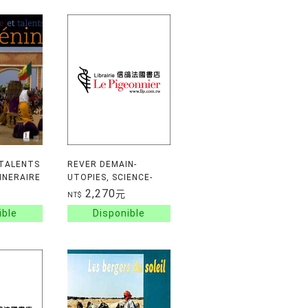
 TALENTS
REVER DEMAIN-
TINERAIRE
UTOPIES, SCIENCE-
RES
FICTION, CITES
2,270
元
NT$
IDEALES