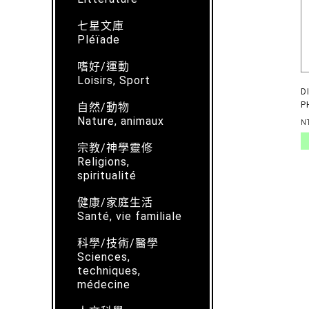
七星文庫
Pléïade
嗜好/運動
Loisirs, Sport
D
P
自然/動物
P
Nature, animaux
N
P
宗教/神學靈修
Religions,
spiritualité
健康/家庭生活
Santé, vie familiale
科學/技術/醫學
Sciences,
techniques,
médecine