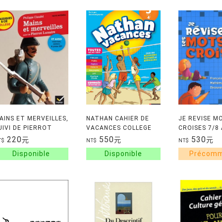
AINS ET MERVEILLES,
NATHAN CAHIER DE
JE REVISE M
UIVI DE PIERROT
VACANCES COLLEGE
CROISES 7/8
UNAIRE
TOUT EN UN
220
550
530
元
元
元
T$
NT$
NT$
5EME/4EME