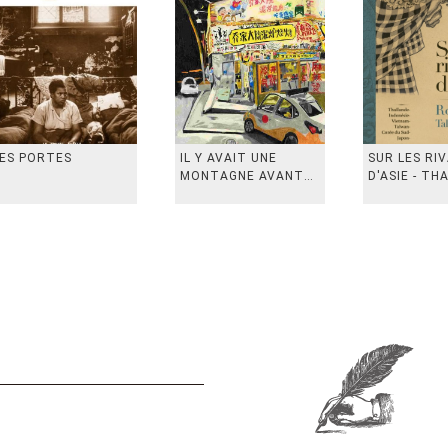
ES PORTES
IL Y AVAIT UNE
SUR LES RI
MONTAGNE AVANT
D'ASIE - TH
从前有座山
INDONESIE,
VIETN