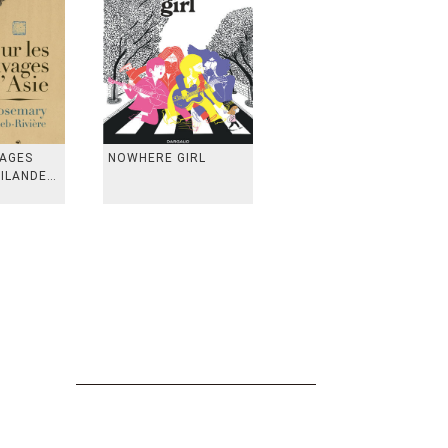
VAGES
NOWHERE GIRL
AILANDE,
 TAIWAN,