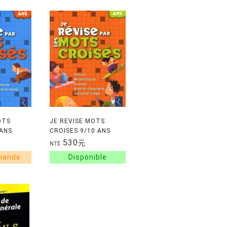
OTS
JE REVISE MOTS
 ANS
CROISES 9/10 ANS
530
元
NT$