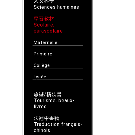
人文科學
Sciences humaines
學習教材
Scolaire,
parascolaire
Maternelle
Primaire
Collège
Lycée
旅遊/精裝書
Tourisme, beaux-
livres
法翻中書籍
Traduction français-
chinois