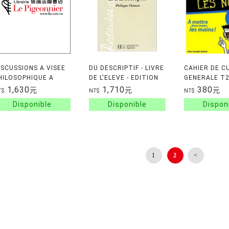
ISCUSSIONS A VISEE
DU DESCRIPTIF - LIVRE
CAHIER DE C
HILOSOPHIQUE A
DE L'ELEVE - EDITION
GENERALE T
ARTIR DE CONTES
1993
LES NULS
1,630
1,710
380
元
元
元
T$
NT$
NT$
OUR LES 5 A 14 ANS
1
2
<