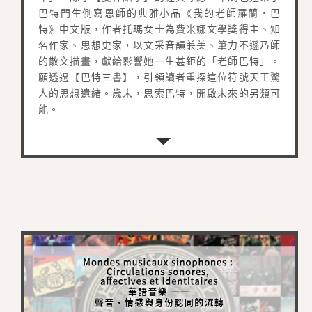
巴特門生側寫恩師的典雅小品《我的老師羅蘭 • 巴
特》中文版，作者托瑪女士為費米娜文學獎得主、知
名作家、思想史家，以文采音韻兼美、筆力不遜乃師
的散文描畫，獻給影響她一生甚鉅的「老師巴特」。
願透過【巴特三書】，引領讀者重探這位符號天王驚
人的思想遺緒。歲末，思索巴特，開啟未來的另類可
能。