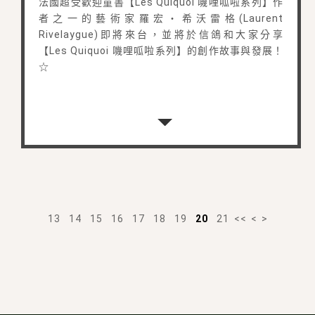
法國超受歡迎童書【Les Quiquoi 嘰哩呱啦系列】作
者之一的藝術家羅宏・希沃雷格(Laurent
Rivelaygue)即將來台，並將於信鴿和大家分享
【Les Quiquoi 嘰哩呱啦系列】的創作故事與發展！
☆
13
14
15
16
17
18
19
20
21
<<
<
>