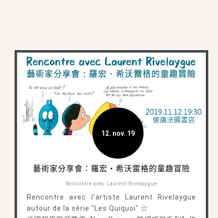
12. nov. 19
藝術家分享會：羅宏・希沃雷格的童趣冒險
Rencontre avec Laurent Rivelaygue
Rencontre avec l'artiste Laurent Rivelaygue
autour de la série "Les Quiquoi" ☆