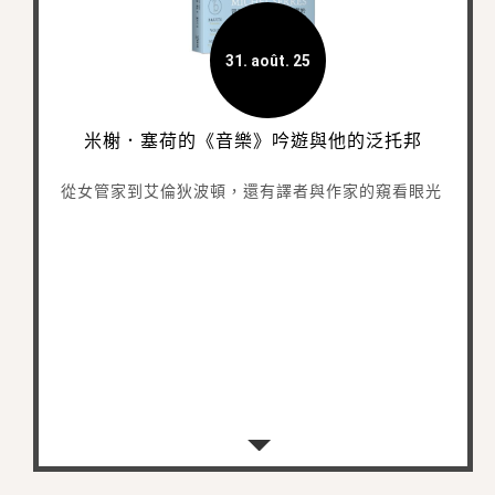
31. août. 25
米榭．塞荷的《音樂》吟遊與他的泛托邦
從女管家到艾倫狄波頓，還有譯者與作家的窺看眼光