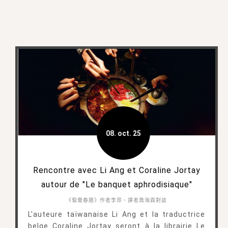
08. oct. 25
Rencontre avec Li Ang et Coraline Jortay
autour de "Le banquet aphrodisiaque"
《鴛鴦春膳》作者李昂、譯者喬海霖對談
L'auteure taïwanaise Li Ang et la traductrice
belge Coraline Jortay seront à la librairie Le