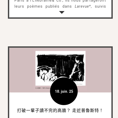
Paris à l'L'îlebrairie& Co., ils nous partageront
leurs poèmes publiés dans
Larevue*
, suivis
d'une récitation de poèmes en français et en
chinois.
18. juin. 25
打破一輩子讀不完的高牆？ 走近普魯斯特！