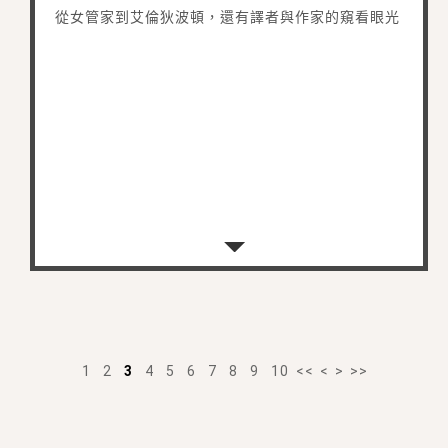
從女管家到艾倫狄波頓，還有譯者與作家的窺看眼光
1
2
3
4
5
6
7
8
9
10
<<
<
>
>>