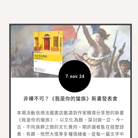
7. nov. 24
非裸不可？《我是你的蠻族》新書發表會
本場活動信鴿法國書店邀請到作家韓璞分享她的新書
《我是你的蠻族》，以文化為題，探討歐—亞、今—
古、不同族群之間的文化異同。期許讀者能在經歷訝
異、有趣、恍然大悟等多種情緒後，從每一篇文字中