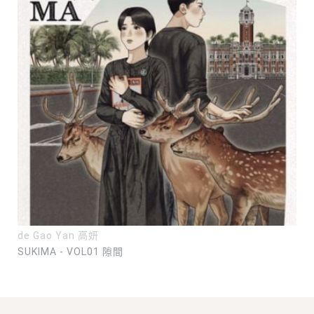
de Gao Yan 高妍
SUKIMA - VOL01 隙間