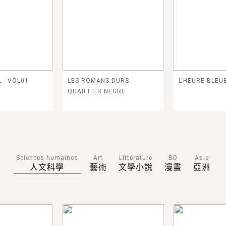
 - VOL01
LES ROMANS DURS -
L'HEURE BLEU
QUARTIER NEGRE
Sciences humaines
Art
Littérature
BD
Asie
人文科學
藝術
文學小說
漫畫
亞洲