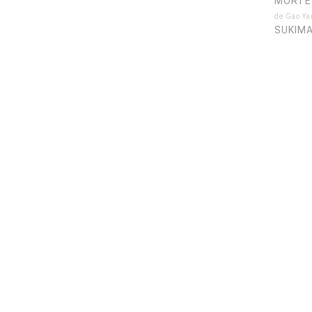
MORTE
de Gao Y
SUKIMA