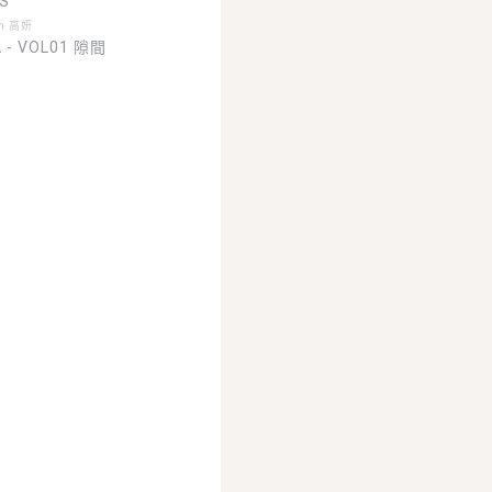
S
an 高妍
 - VOL01 隙間