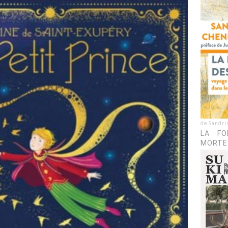
de Sandri
LA FO
MORTE