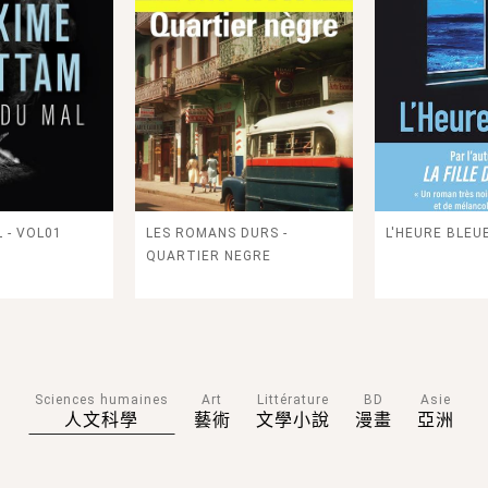
 - VOL01
LES ROMANS DURS -
L'HEURE BLEU
QUARTIER NEGRE
Sciences humaines
Art
Littérature
BD
Asie
人文科學
藝術
文學小說
漫畫
亞洲