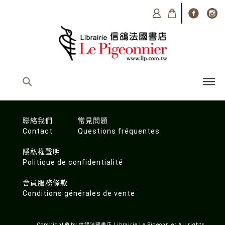
聯絡我們
常見問題
Contact
Questions fréquentes
隱私權聲明
Politique de confidentialité
會員服務條款
Conditions générales de vente
Copyright © by 信鴿法國書店 Librairie Le Pigeonnier All rights