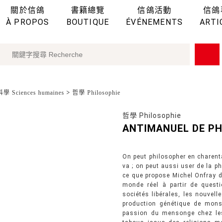
關於信鴿
書籍總覽
信鴿活動
信鴿
À PROPOS
BOUTIQUE
ÉVÉNEMENTS
ARTI
 Sciences humaines
>
哲學 Philosophie
哲學 Philosophie
ANTIMANUEL DE PH
On peut philosopher en charent
va ; on peut aussi user de la p
ce que propose Michel Onfray 
monde réel à partir de questi
sociétés libérales, les nouvelle
production génétique de monst
passion du mensonge chez les 