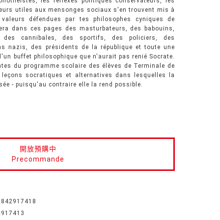
nothéistes, les réflexes politiques conservateurs, les
leurs utiles aux mensonges sociaux s'en trouvent mis à
 valeurs défendues par tes philosophes cyniques de
uvera dans ces pages des masturbateurs, des babouins,
des cannibales, des sportifs, des policiers, des
ns nazis, des présidents de la république et toute une
'un buffet philosophique que n'aurait pas renié Socrate.
aintes du programme scolaire des élèves de Terminale de
 leçons socratiques et alternatives dans lesquelles la
ée - puisqu'au contraire elle la rend possible.
開放預購中
Precommande
2842917418
2917413