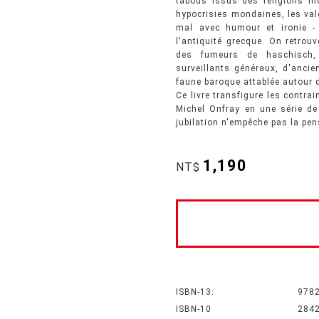
tabous issus des religions mo
hypocrisies mondaines, les va
mal avec humour et ironie -
l'antiquité grecque. On retro
des fumeurs de haschisch, 
surveillants généraux, d'ancie
faune baroque attablée autour d
Ce livre transfigure les contr
Michel Onfray en une série de
jubilation n'empêche pas la pens
1,190
NT$
ISBN-13:
978
ISBN-10
284