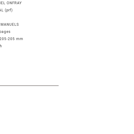
HEL ONFRAY
L (prf)
1
IMANUELS
pages
-205-205 mm
h