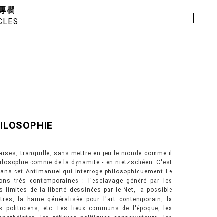
專欄
CLES
ILOSOPHIE
aises, tranquille, sans mettre en jeu le monde comme il
hilosophie comme de la dynamite - en nietzschéen. C'est
dans cet Antimanuel qui interroge philosophiquement Le
ons très contemporaines : l'esclavage généré par les
s limites de la liberté dessinées par le Net, la possible
res, la haine généralisée pour l'art contemporain, la
politiciens, etc. Les lieux communs de l'époque, les