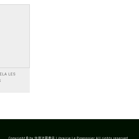
ELA LES
S
Copyright © by 信鴿法國書店 Librairie Le Pigeonnier All rights reserved.