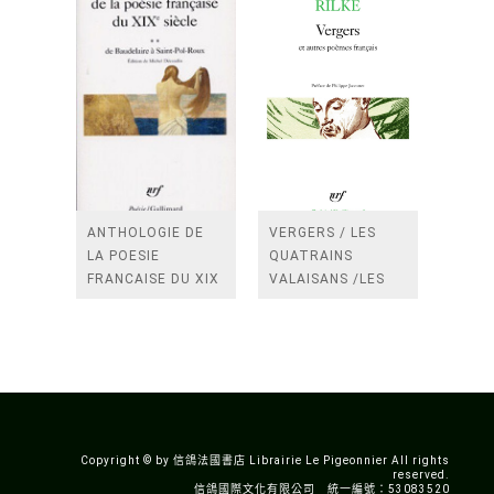
ANTHOLOGIE DE
VERGERS / LES
LA POESIE
QUATRAINS
FRANCAISE DU XIX
VALAISANS /LES
SIECLE (TOME 2-DE
ROSES /LES
BAUDELAIRE A
FENETRES
SAINT-POL-ROUX)
/TENDRES IMPOTS
A LA FRANCE
Copyright © by 信鴿法國書店 Librairie Le Pigeonnier All rights
reserved.
信鴿國際文化有限公司 統一編號：53083520