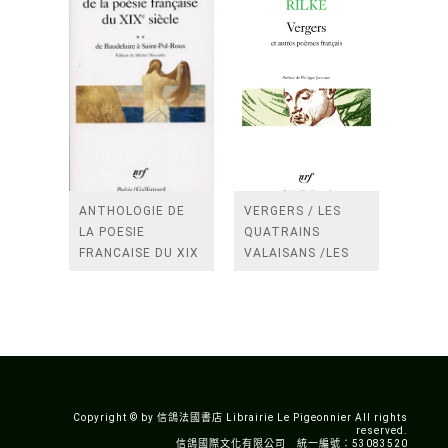
ANTHOLOGIE DE
VERGERS / LES
LA POESIE
QUATRAINS
FRANCAISE DU XIX
VALAISANS /LES
SIECLE (TOME 2-DE
ROSES /LES
BAUDELAIRE A
FENETRES
SAINT-POL-ROUX)
/TENDRES IMPOTS
A LA FRANCE
Copyright © by 信鴿法國書店 Librairie Le Pigeonnier All rights
reserved.
信鴿國際文化有限公司 統一編號：53083520