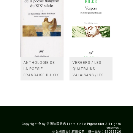
ANTHOLOGIE DE
VERGERS / LES
LA POESIE
QUATRAINS
FRANCAISE DU XIX
VALAISANS /LES
SIECLE (TOME 2-DE
ROSES /LES
BAUDELAIRE A
FENETRES
SAINT-POL-ROUX)
/TENDRES IMPOTS
A LA FRANCE
Copyright © by 信鴿法國書店 Librairie Le Pigeonnier All rights
reserved.
信鴿國際文化有限公司 統一編號：53083520