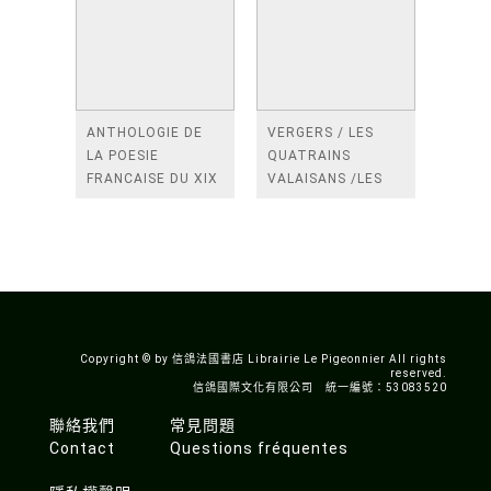
ANTHOLOGIE DE
VERGERS / LES
LA POESIE
QUATRAINS
FRANCAISE DU XIX
VALAISANS /LES
SIECLE (TOME 2-DE
ROSES /LES
BAUDELAIRE A
FENETRES
SAINT-POL-ROUX)
/TENDRES IMPOTS
A LA FRANCE
Copyright © by 信鴿法國書店 Librairie Le Pigeonnier All rights
reserved.
信鴿國際文化有限公司 統一編號：53083520
聯絡我們
常見問題
Contact
Questions fréquentes