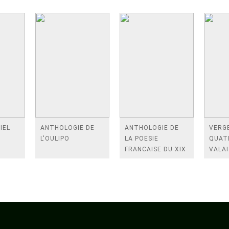
IEL
ANTHOLOGIE DE
ANTHOLOGIE DE
VERGE
L'OULIPO
LA POESIE
QUAT
FRANCAISE DU XIX
VALAI
SIECLE (TOME 2-DE
ROSES
BAUDELAIRE A
FENE
SAINT-POL-ROUX)
/TEN
A LA 