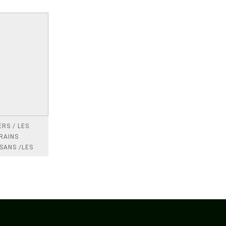
RS / LES
RAINS
SANS /LES
 /LES
TRES
DRES IMPOTS
FRANCE