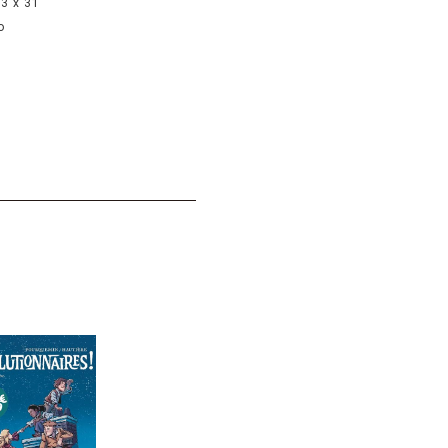
23 x 31
o