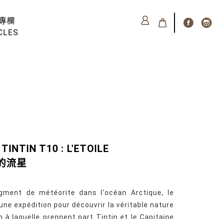
專欄
CLES
TINTIN T10 : L'ETOILE
秘的流星
agment de météorite dans l'océan Arctique, le
ne expédition pour découvrir la véritable nature
n à laquelle prennent part Tintin et le Capitaine