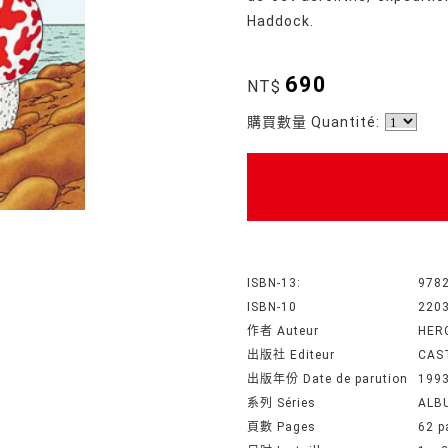
Haddock.
690
NT$
購買數量 Quantité:
ISBN-13:
978
ISBN-10
220
作者 Auteur
HER
出版社 Editeur
CAS
出版年份 Date de parution
199
系列 Séries
ALB
頁數 Pages
62 p