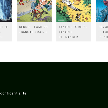
ET LE
CEDRIC - TOME 33
YAKARI - TOME 7 -
REVO
S
- SANS LES MAINS
YAKARI ET
! - TO
RS
L'ETRANGER
PRINC
 confidentialité