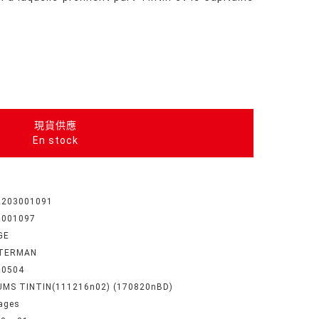
現貨供應
En stock
2203001091
3001097
GE
TERMAN
30504
UMS TINTIN(111216n02) (170820nBD)
ages