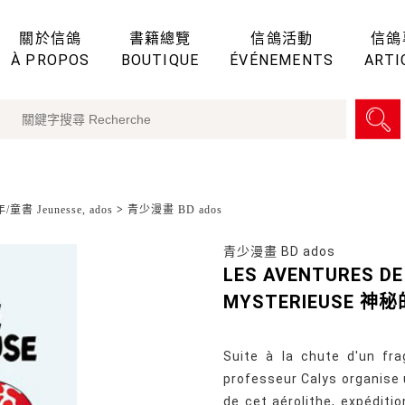
關於信鴿
書籍總覽
信鴿活動
信鴿
À PROPOS
BOUTIQUE
ÉVÉNEMENTS
ARTI
童書 Jeunesse, ados
>
青少漫畫 BD ados
青少漫畫 BD ados
LES AVENTURES DE 
MYSTERIEUSE 神
Suite à la chute d'un fr
professeur Calys organise u
de cet aérolithe, expéditio