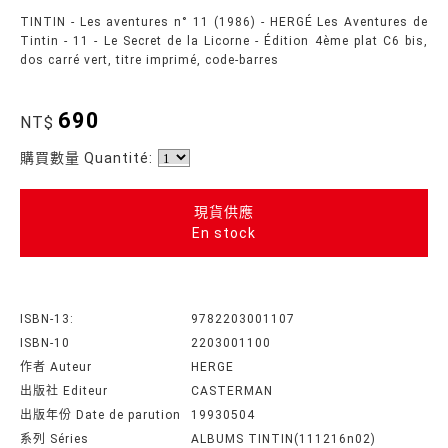
TINTIN - Les aventures n° 11 (1986) - HERGÉ Les Aventures de
Tintin - 11 - Le Secret de la Licorne - Édition 4ème plat C6 bis,
dos carré vert, titre imprimé, code-barres
690
NT$
購買數量 Quantité:
現貨供應
En stock
ISBN-13:
9782203001107
ISBN-10
2203001100
作者 Auteur
HERGE
出版社 Editeur
CASTERMAN
出版年份 Date de parution
19930504
系列 Séries
ALBUMS TINTIN(111216n02)