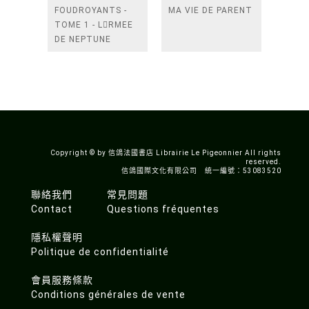
FOUDROYANTS -
MA VIE DE PARENT
TOME 1 - LRMEE
DE NEPTUNE
Copyright © by 信鴿法國書店 Librairie Le Pigeonnier All rights
reserved.
信鴿國際文化有限公司 統一編號：53083520
聯絡我們
常見問題
Contact
Questions fréquentes
隱私權聲明
Politique de confidentialité
會員服務條款
Conditions générales de vente