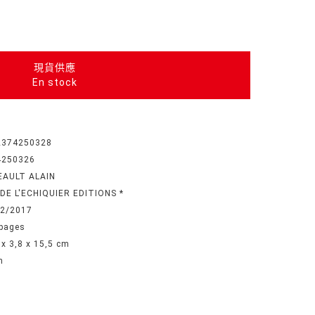
現貨供應
En stock
2374250328
4250326
EAULT ALAIN
DE L'ECHIQUIER EDITIONS *
02/2017
pages
 x 3,8 x 15,5 cm
n