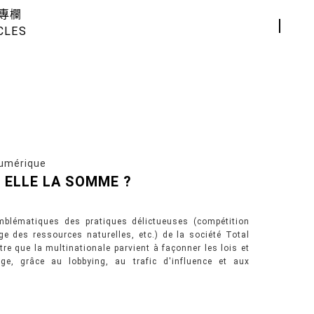
專欄
CLES
umérique
 ELLE LA SOMME ?
mblématiques des pratiques délictueuses (compétition
age des ressources naturelles, etc.) de la société Total
e que la multinationale parvient à façonner les lois et
e, grâce au lobbying, au trafic d'influence et aux