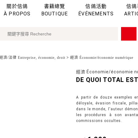
關於信鴿
書籍總覽
信鴿活動
信鴿
À PROPOS
BOUTIQUE
ÉVÉNEMENTS
ARTI
濟/法律 Entreprise, économie, droit
>
經濟 Économie/économie numérique
經濟 Économie/économie n
DE QUOI TOTAL EST
A partir de douze exemples e
déloyale, évasion fiscale, pill
dans le monde, l'auteur démontr
les procédures à son avantag
commissions occultes.