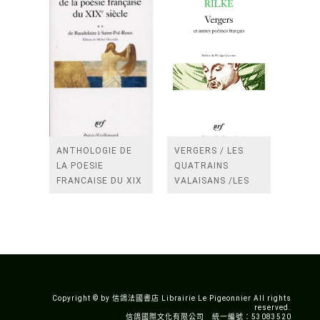
ANTHOLOGIE DE
VERGERS / LES
LA POESIE
QUATRAINS
FRANCAISE DU XIX
VALAISANS /LES
SIECLE (TOME 2-DE
ROSES /LES
BAUDELAIRE A
FENETRES
SAINT-POL-ROUX)
/TENDRES IMPOTS
A LA FRANCE
Copyright © by 信鴿法國書店 Librairie Le Pigeonnier All rights
reserved.
信鴿國際文化有限公司 統一編號：53083520