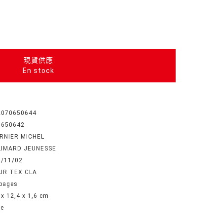
現貨供應
En stock
2070650644
0650642
RNIER MICHEL
LIMARD JEUNESSE
2/11/02
 JR TEX CLA
pages
 x 12,4 x 1,6 cm
he