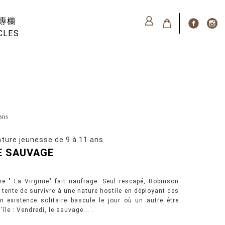
專欄
CLES
ans
 jeunesse de 9 à 11 ans
IE SAUVAGE
e " La Virginie" fait naufrage. Seul rescapé, Robinson
l tente de survivre à une nature hostile en déployant des
n existence solitaire bascule le jour où un autre être
île : Vendredi, le sauvage... .