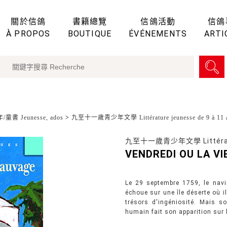
關於信鴿
書籍總覽
信鴿活動
信鴿
À PROPOS
BOUTIQUE
ÉVÉNEMENTS
ARTI
童書 Jeunesse, ados
>
九至十一歲青少年文學 Littérature jeunesse de 9 à 11 
九至十一歲青少年文學 Littérature
VENDREDI OU LA V
Le 29 septembre 1759, le navir
échoue sur une île déserte où i
trésors d'ingéniosité. Mais so
humain fait son apparition sur l'