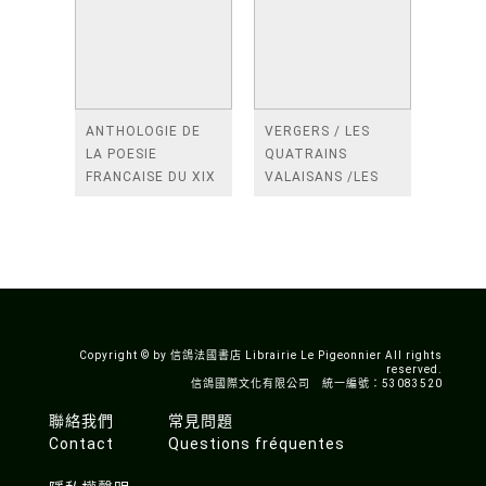
ANTHOLOGIE DE
VERGERS / LES
LA POESIE
QUATRAINS
FRANCAISE DU XIX
VALAISANS /LES
SIECLE (TOME 2-DE
ROSES /LES
BAUDELAIRE A
FENETRES
SAINT-POL-ROUX)
/TENDRES IMPOTS
A LA FRANCE
Copyright © by 信鴿法國書店 Librairie Le Pigeonnier All rights
reserved.
信鴿國際文化有限公司 統一編號：53083520
聯絡我們
常見問題
Contact
Questions fréquentes