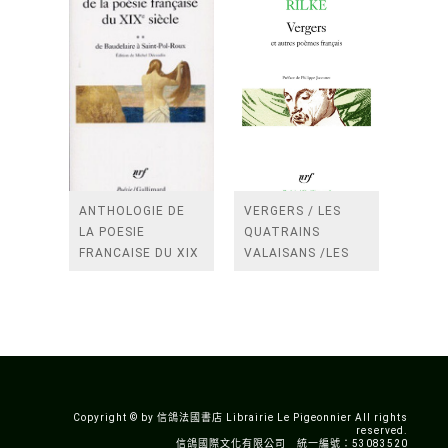
ANTHOLOGIE DE
VERGERS / LES
LA POESIE
QUATRAINS
FRANCAISE DU XIX
VALAISANS /LES
SIECLE (TOME 2-DE
ROSES /LES
BAUDELAIRE A
FENETRES
SAINT-POL-ROUX)
/TENDRES IMPOTS
A LA FRANCE
Copyright © by 信鴿法國書店 Librairie Le Pigeonnier All rights
reserved.
信鴿國際文化有限公司 統一編號：53083520