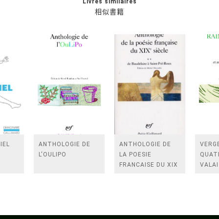
Livres similaires
相似書籍
IEL
ANTHOLOGIE DE
ANTHOLOGIE DE
VERGE
L'OULIPO
LA POESIE
QUAT
FRANCAISE DU XIX
VALAI
SIECLE (TOME 2-DE
ROSES
BAUDELAIRE A
FENE
SAINT-POL-ROUX)
/TEN
A LA 