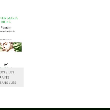
RS / LES
RAINS
SANS /LES
 /LES
TRES
DRES IMPOTS
FRANCE