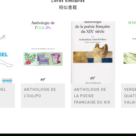
Livres similaires
相似書籍
IEL
ANTHOLOGIE DE
ANTHOLOGIE DE
VERGE
L'OULIPO
LA POESIE
QUAT
FRANCAISE DU XIX
VALAI
SIECLE (TOME 2-DE
ROSES
BAUDELAIRE A
FENE
SAINT-POL-ROUX)
/TEN
A LA 