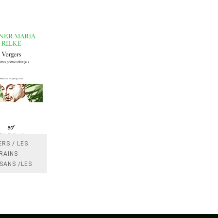
RS / LES
RAINS
SANS /LES
 /LES
TRES
DRES IMPOTS
FRANCE