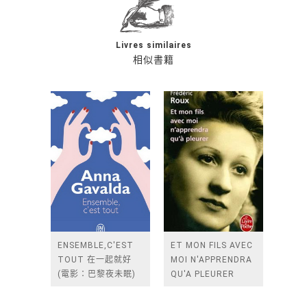
Livres similaires
相似書籍
ENSEMBLE,C'EST
ET MON FILS AVEC
TOUT 在一起就好
MOI N'APPRENDRA
(電影：巴黎夜未眠)
QU'A PLEURER