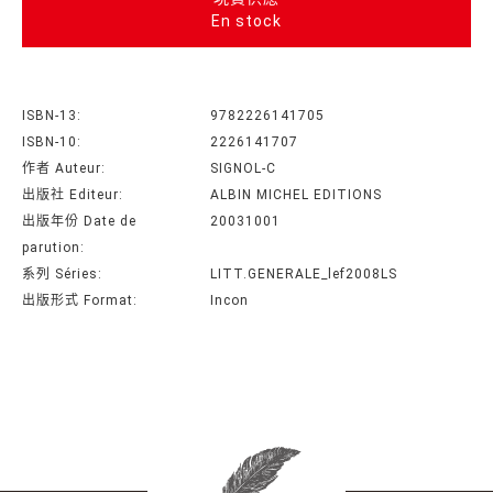
En stock
ISBN-13:
9782226141705
ISBN-10:
2226141707
作者 Auteur:
SIGNOL-C
出版社 Editeur:
ALBIN MICHEL EDITIONS
出版年份 Date de
20031001
parution:
系列 Séries:
LITT.GENERALE_lef2008LS
出版形式 Format:
Incon