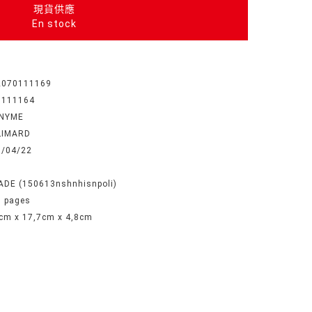
現貨供應
En stock
2070111169
0111164
NYME
LIMARD
7/04/22
ADE (150613nshnhisnpoli)
 pages
cm x 17,7cm x 4,8cm
é