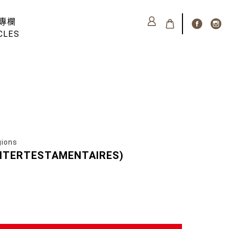
專欄
CLES
gions
 INTERTESTAMENTAIRES)