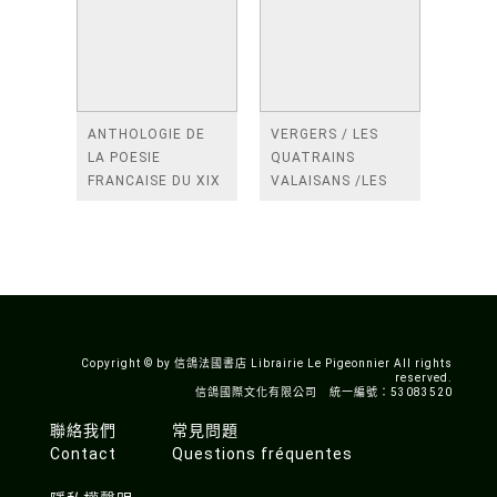
ANTHOLOGIE DE
VERGERS / LES
LA POESIE
QUATRAINS
FRANCAISE DU XIX
VALAISANS /LES
SIECLE (TOME 2-DE
ROSES /LES
BAUDELAIRE A
FENETRES
SAINT-POL-ROUX)
/TENDRES IMPOTS
A LA FRANCE
Copyright © by 信鴿法國書店 Librairie Le Pigeonnier All rights
reserved.
信鴿國際文化有限公司 統一編號：53083520
聯絡我們
常見問題
Contact
Questions fréquentes